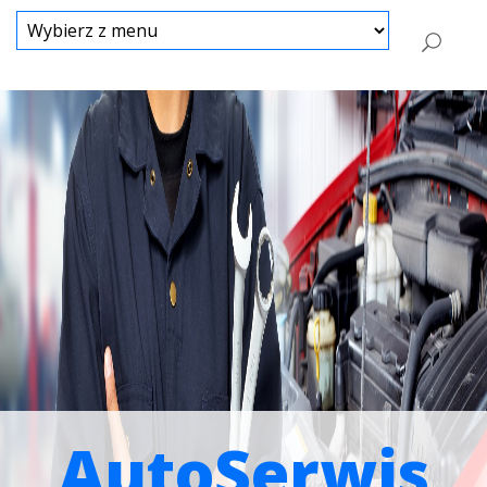
AutoSerwis