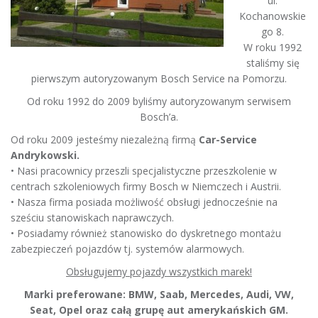
ul.
Kochanowskie
go 8.
W roku 1992
staliśmy się
pierwszym autoryzowanym Bosch Service na Pomorzu.
Od roku 1992 do 2009 byliśmy autoryzowanym serwisem
Bosch’a.
Od roku 2009 jesteśmy niezależną firmą
Car-Service
Andrykowski.
• Nasi pracownicy przeszli specjalistyczne przeszkolenie w
centrach szkoleniowych firmy Bosch w Niemczech i Austrii.
• Nasza firma posiada możliwość obsługi jednocześnie na
sześciu stanowiskach naprawczych.
• Posiadamy również stanowisko do dyskretnego montażu
zabezpieczeń pojazdów tj. systemów alarmowych.
Obsługujemy pojazdy wszystkich marek!
Marki preferowane: BMW, Saab, Mercedes, Audi, VW,
Seat, Opel oraz całą grupę aut amerykańskich GM.