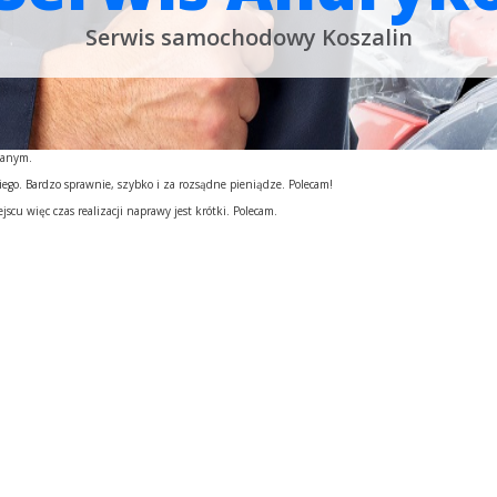
Serwis samochodowy Koszalin
wanym.
iego. Bardzo sprawnie, szybko i za rozsądne pieniądze. Polecam!
cu więc czas realizacji naprawy jest krótki. Polecam.