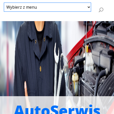
AutoSerwis